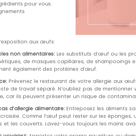
ngrédients pour vous.
eignements
d’exposition aux œufs:
cles non alimentaires:
Les substituts d’œuf ou les p
étiques, de masques capillaires, de shampooings e
nnent également des protéines d’œuf.
nce:
Prévenez le restaurant de votre allergie aux œuf
poste de travail séparé. N’oubliez pas de mentionne
rvice, car ils peuvent présenter un risque de contamina
cas d’allergie alimentaire:
Entreposez les aliments s
 croisée. Comme l’œuf peut rester sur les éponges, u
les et les couverts. Lavez-vous toujours les mains a
us voyagez:
Apportez votre propre nourriture ou dem