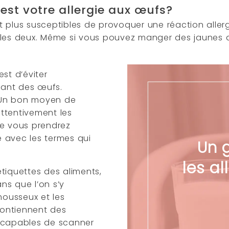
est votre allergie aux œufs?
t plus susceptibles de provoquer une réaction aller
 les deux. Même si vous pouvez manger des jaunes d
st d’éviter
nant des œufs.
e. Un bon moyen de
ttentivement les
ue vous prendrez
 avec les termes qui
Un 
les al
 étiquettes des aliments,
ns que l’on s’y
ousseux et les
contiennent des
t capables de scanner