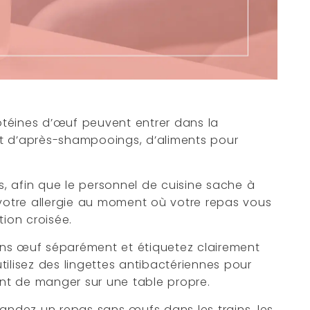
rotéines d’œuf peuvent entrer dans la
t d’après-shampooings, d’aliments pour
s, afin que le personnel de cuisine sache à
r votre allergie au moment où votre repas vous
tion croisée.
ans œuf séparément et étiquetez clairement
tilisez des lingettes antibactériennes pour
vant de manger sur une table propre.
andez un repas sans œufs dans les trains, les