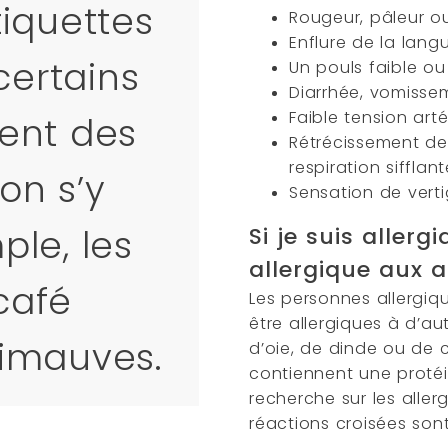
tiquettes
Rougeur, pâleur o
Enflure de la lang
certains
Un pouls faible ou
Diarrhée, vomisse
Faible tension art
ent des
Rétrécissement des
respiration sifflant
on s’y
Sensation de vert
ple, les
Si je suis aller
allergique aux 
café
Les personnes allergi
être allergiques à d’
uimauves.
d’oie, de dinde ou de c
contiennent une protéin
recherche sur les aller
réactions croisées sont